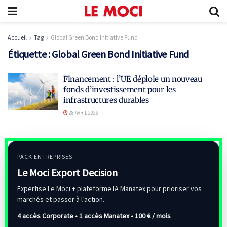
Accueil
Tag
Global Green Bond Initiative Fund
Étiquette :
Global Green Bond Initiative Fund
Financement : l’UE déploie un nouveau
fonds d’investissement pour les
infrastructures durables
28 AVRIL 2026
PACK ENTREPRISES
Le Moci Export Decision
Expertise Le Moci + plateforme IA Manatex pour prioriser vos
marchés et passer à l’action.
4 accès Corporate • 1 accès Manatex •
100 € / mois