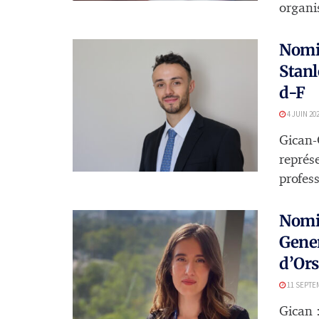
organi
Nomin
Stanl
d-F
4 JUIN 20
Gican-
représ
profess
Nomin
Gener
d’Or
11 SEPTE
Gican 