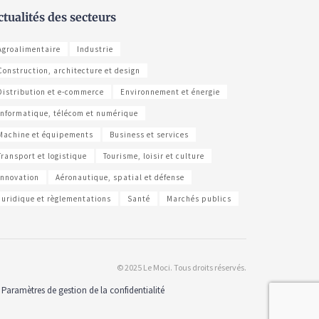
ctualités des secteurs
Agroalimentaire
Industrie
Construction, architecture et design
Distribution et e-commerce
Environnement et énergie
Informatique, télécom et numérique
Machine et équipements
Business et services
Transport et logistique
Tourisme, loisir et culture
Innovation
Aéronautique, spatial et défense
Juridique et règlementations
Santé
Marchés publics
© 2025 Le Moci. Tous droits réservés.
Paramètres de gestion de la confidentialité