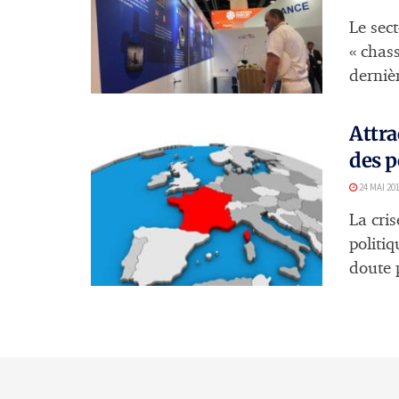
Le sect
« chass
dernièr
Attra
des p
24 MAI 20
La cris
politi
doute p