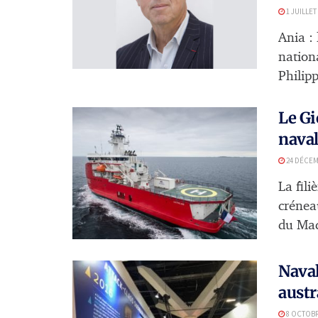
1 JUILLET
Ania : 
nation
Philipp
Le Gi
naval
24 DÉCEM
La fili
crénea
du Mad
Naval
austr
8 OCTOBR