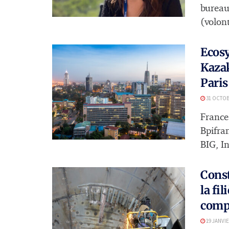
bureau
(volont
Ecosy
Kazak
Paris
31 OCTOB
France
Bpifra
BIG, In
Const
la fi
comp
19 JANVIE