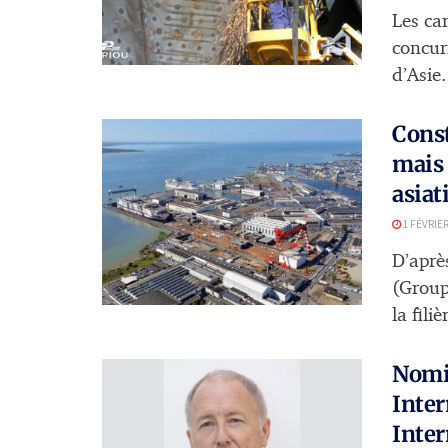
Les ca
concur
d’Asie.
Const
mais 
asiat
1 FÉVRIER
D’après
(Group
la fili
Nomin
Inter
Inter