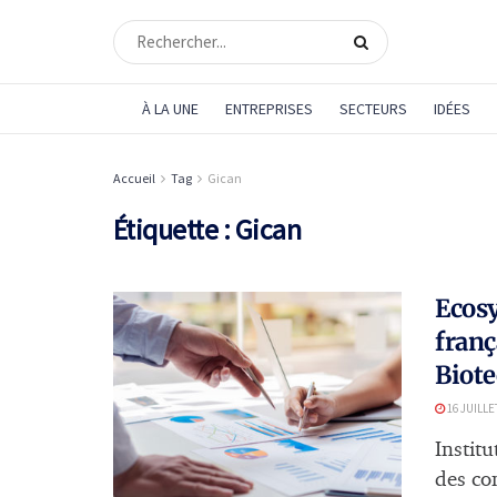
À LA UNE
ENTREPRISES
SECTEURS
IDÉES
Accueil
Tag
Gican
Étiquette :
Gican
Ecosy
franç
Biote
16 JUILLE
Instit
des co