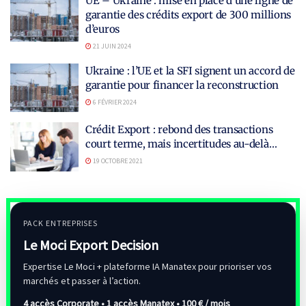
UE – Ukraine : mise en place d’une ligne de
garantie des crédits export de 300 millions
d’euros
21 JUIN 2024
Ukraine : l’UE et la SFI signent un accord de
garantie pour financer la reconstruction
6 FÉVRIER 2024
Crédit Export : rebond des transactions
court terme, mais incertitudes au-delà…
19 OCTOBRE 2021
PACK ENTREPRISES
Le Moci Export Decision
Expertise Le Moci + plateforme IA Manatex pour prioriser vos
marchés et passer à l’action.
4 accès Corporate • 1 accès Manatex •
100 € / mois