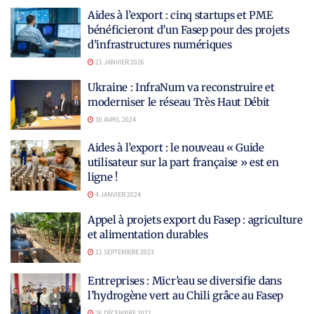
Aides à l’export : cinq startups et PME
bénéficieront d’un Fasep pour des projets
d’infrastructures numériques
21 JANVIER 2026
Ukraine : InfraNum va reconstruire et
moderniser le réseau Très Haut Débit
10 AVRIL 2024
Aides à l’export : le nouveau « Guide
utilisateur sur la part française » est en
ligne !
4 JANVIER 2024
Appel à projets export du Fasep : agriculture
et alimentation durables
11 SEPTEMBRE 2023
Entreprises : Micr’eau se diversifie dans
l’hydrogène vert au Chili grâce au Fasep
26 DÉCEMBRE 2022