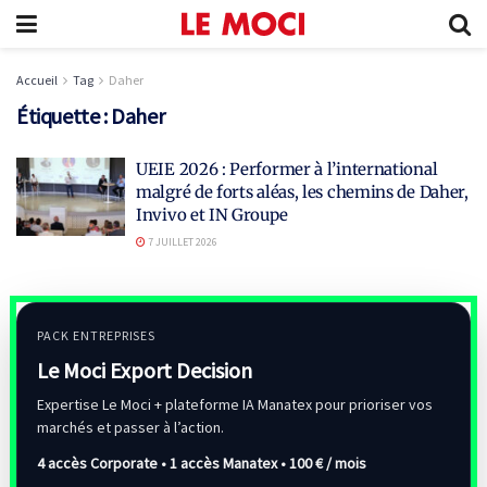
Accueil
Tag
Daher
Étiquette :
Daher
UEIE 2026 : Performer à l’international
malgré de forts aléas, les chemins de Daher,
Invivo et IN Groupe
7 JUILLET 2026
PACK ENTREPRISES
Le Moci Export Decision
Expertise Le Moci + plateforme IA Manatex pour prioriser vos
marchés et passer à l’action.
4 accès Corporate • 1 accès Manatex •
100 € / mois