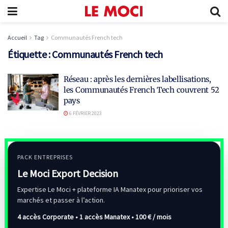
Accueil
Tag
Communautés French tech
Étiquette :
Communautés French tech
Réseau : après les dernières labellisations,
les Communautés French Tech couvrent 52
pays
6 FÉVRIER 2023
PACK ENTREPRISES
Le Moci Export Decision
Expertise Le Moci + plateforme IA Manatex pour prioriser vos
marchés et passer à l’action.
4 accès Corporate • 1 accès Manatex •
100 € / mois