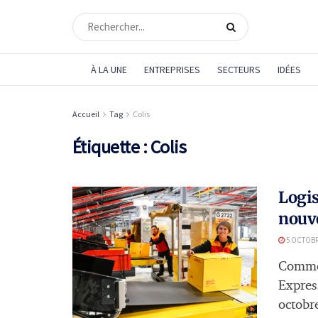
À LA UNE
ENTREPRISES
SECTEURS
IDÉES
Accueil
Tag
Colis
Étiquette :
Colis
Logis
nouve
5 OCTOBR
Comme 
Express
octobre