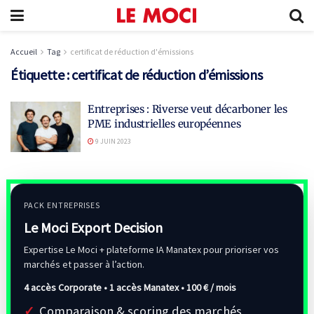
Accueil
Tag
certificat de réduction d'émissions
Étiquette :
certificat de réduction d’émissions
Entreprises : Riverse veut décarboner les
PME industrielles européennes
9 JUIN 2023
PACK ENTREPRISES
Le Moci Export Decision
Expertise Le Moci + plateforme IA Manatex pour prioriser vos
marchés et passer à l’action.
4 accès Corporate • 1 accès Manatex •
100 € / mois
Comparaison & scoring des marchés