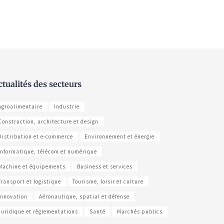
ctualités des secteurs
Agroalimentaire
Industrie
Construction, architecture et design
Distribution et e-commerce
Environnement et énergie
Informatique, télécom et numérique
Machine et équipements
Business et services
Transport et logistique
Tourisme, loisir et culture
Innovation
Aéronautique, spatial et défense
Juridique et règlementations
Santé
Marchés publics