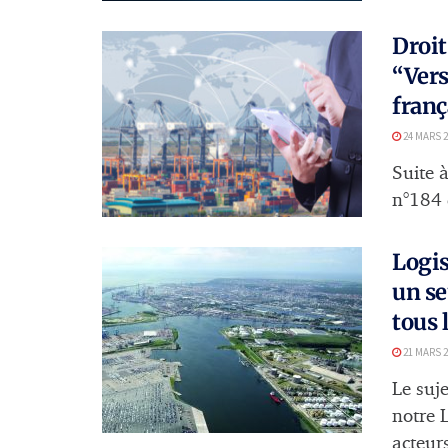
Droit
“Ver
franç
24 MARS 2
Suite à
n°184 d
Logis
un s
tous 
21 MARS 2
Le suje
notre L
acteurs