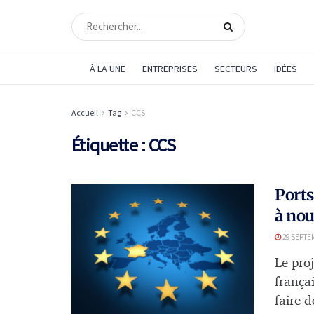
À LA UNE
ENTREPRISES
SECTEURS
IDÉES
Accueil
Tag
CCS
Étiquette :
CCS
Ports
à no
29 SEPTE
Le pro
frança
faire d