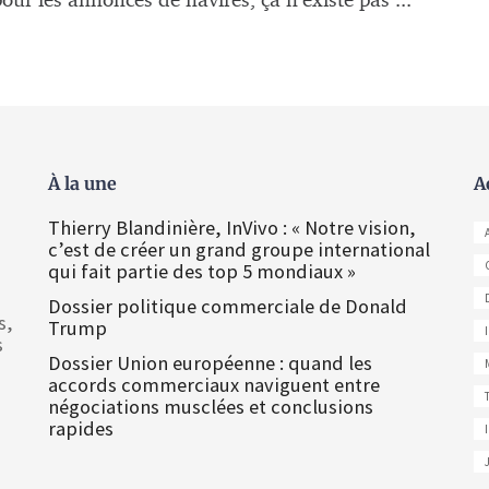
our les annonces de navires, ça n’existe pas ...
À la une
A
Thierry Blandinière, InVivo : « Notre vision,
c’est de créer un grand groupe international
qui fait partie des top 5 mondiaux »
Dossier politique commerciale de Donald
s,
Trump
s
Dossier Union européenne : quand les
accords commerciaux naviguent entre
négociations musclées et conclusions
rapides