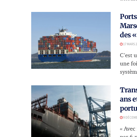
Ports
Marse
des «
17 MARS 2
C’est u
une foi
systèm
Trans
ans e
portu
9 DÉCEMB
« Avec