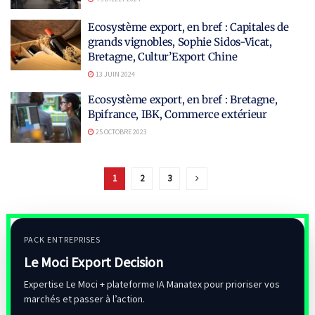
Ecosystème export, en bref : Capitales de
grands vignobles, Sophie Sidos-Vicat,
Bretagne, Cultur’Export Chine
13 JUIN 2024
Ecosystème export, en bref : Bretagne,
Bpifrance, IBK, Commerce extérieur
25 OCTOBRE 2023
1
2
3
PACK ENTREPRISES
Le Moci Export Decision
Expertise Le Moci + plateforme IA Manatex pour prioriser vos
marchés et passer à l’action.