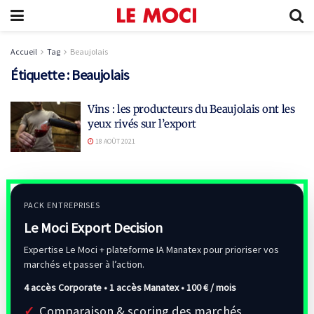
Accueil
Tag
Beaujolais
Étiquette :
Beaujolais
Vins : les producteurs du Beaujolais ont les
yeux rivés sur l’export
18 AOÛT 2021
PACK ENTREPRISES
Le Moci Export Decision
Expertise Le Moci + plateforme IA Manatex pour prioriser vos
marchés et passer à l’action.
4 accès Corporate • 1 accès Manatex •
100 € / mois
Comparaison & scoring des marchés