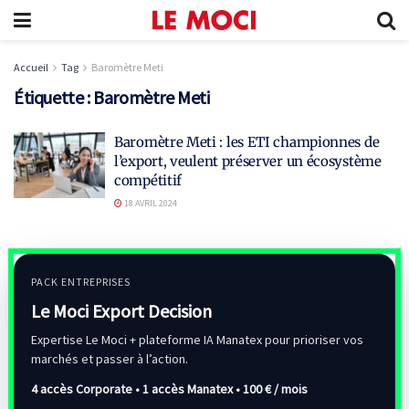
Accueil
Tag
Baromètre Meti
Étiquette :
Baromètre Meti
Baromètre Meti : les ETI championnes de
l’export, veulent préserver un écosystème
compétitif
18 AVRIL 2024
PACK ENTREPRISES
Le Moci Export Decision
Expertise Le Moci + plateforme IA Manatex pour prioriser vos
marchés et passer à l’action.
4 accès Corporate • 1 accès Manatex •
100 € / mois