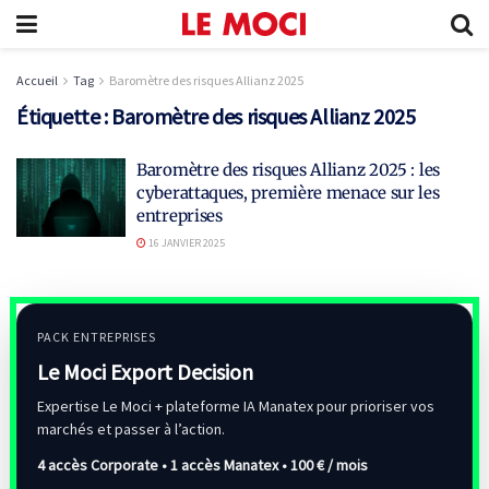
Accueil
Tag
Baromètre des risques Allianz 2025
Étiquette :
Baromètre des risques Allianz 2025
Baromètre des risques Allianz 2025 : les
cyberattaques, première menace sur les
entreprises
16 JANVIER 2025
PACK ENTREPRISES
Le Moci Export Decision
Expertise Le Moci + plateforme IA Manatex pour prioriser vos
marchés et passer à l’action.
4 accès Corporate • 1 accès Manatex •
100 € / mois