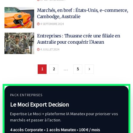
Marchés, en bref : États-Unis, e-commerce,
Cambodge, Australie
4 SEPTEMBRE 2024
Entreprises : Thuasne crée une filiale en
Australie pour conquérir l’Asean
4 JUILLET 2024
1
2
…
5
PACK ENTREPRISES
Le Moci Export Decision
Expertise Le Moci + plateforme IA Manatex pour prioriser vos
marchés et passer à l’action.
4 accès Corporate • 1 accès Manatex •
100 € / mois