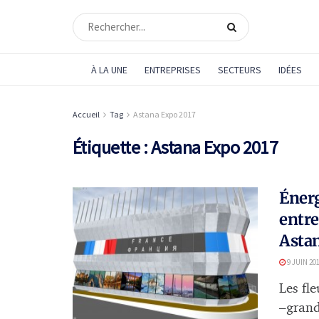
À LA UNE
ENTREPRISES
SECTEURS
IDÉES
Accueil
Tag
Astana Expo 2017
Étiquette :
Astana Expo 2017
Énerg
entre
Asta
9 JUIN 20
Les fle
–grand