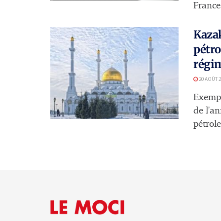
France 
Kazak
pétro
régi
20 AOÛT 2
Exempl
de l'a
pétrole