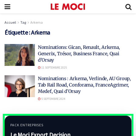
Accueil
Tag
Arkema
Étiquette :
Arkema
Nominations: Gican, Renault, Arkema,
Generix, Trésor, Business France, Quai
d’Orsay
11 SEPTEMBRE 2025
Nominations : Arkema, Verlinde, AU Group,
Tab Rail Road, Conforama, FranceAgrimer,
Medef, Quai d’Orsay
5 SEPTEMBRE 2024
PACK ENTREPRISES
Le Moci Export Decision