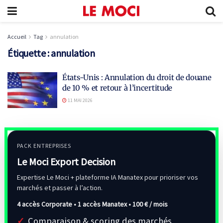
Accueil
Tag
annulation
Étiquette :
annulation
États-Unis : Annulation du droit de douane
de 10 % et retour à l’incertitude
11 MAI 2026
PACK ENTREPRISES
Le Moci Export Decision
Expertise Le Moci + plateforme IA Manatex pour prioriser vos
marchés et passer à l’action.
4 accès Corporate • 1 accès Manatex •
100 € / mois
Comparaison & scoring des marchés