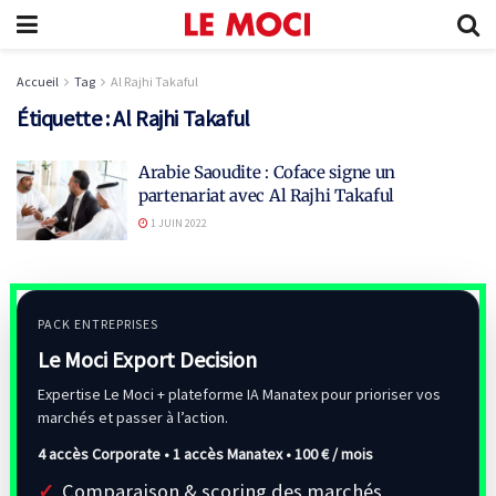
Accueil
Tag
Al Rajhi Takaful
Étiquette :
Al Rajhi Takaful
Arabie Saoudite : Coface signe un
partenariat avec Al Rajhi Takaful
1 JUIN 2022
PACK ENTREPRISES
Le Moci Export Decision
Expertise Le Moci + plateforme IA Manatex pour prioriser vos
marchés et passer à l’action.
4 accès Corporate • 1 accès Manatex •
100 € / mois
Comparaison & scoring des marchés