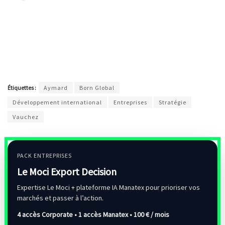
Étiquettes :
Aymard
Born Global
Développement international
Entreprises
Stratégie
Vauchez
PACK ENTREPRISES
Le Moci Export Decision
Expertise Le Moci + plateforme IA Manatex pour prioriser vos
marchés et passer à l’action.
4 accès Corporate • 1 accès Manatex •
100 € / mois