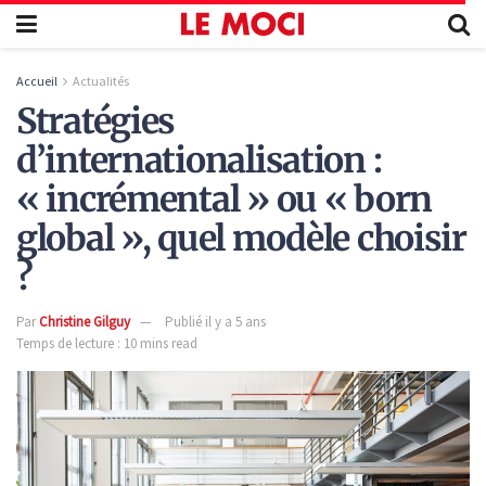
Accueil
Actualités
Stratégies
d’internationalisation :
« incrémental » ou « born
global », quel modèle choisir
?
Par
Christine Gilguy
Publié il y a 5 ans
Temps de lecture : 10 mins read