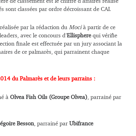
ère de classement est le chiffre d’affaires réalisé
és sont classées par ordre décroissant de CAI.
 réalisée par la rédaction du
Moci
à partir de ce
eaders, avec le concours d’
Ellisphere
qui vérifie
ection finale est effectuée par un jury associant la
tenaires de ce palmarès, qui parrainent chaque
 2014 du Palmarès et de leurs parrains :
né à
Olvea Fish Oils (Groupe Olvea)
, parrainé par
égoire Besson
, parrainé par
Ubifrance