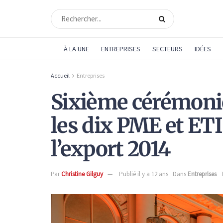
À LA UNE
ENTREPRISES
SECTEURS
IDÉES
Accueil
Entreprises
Sixième cérémoni
les dix PME et ET
l’export 2014
Par
Christine Gilguy
Publié il y a 12 ans
Dans
Entreprises