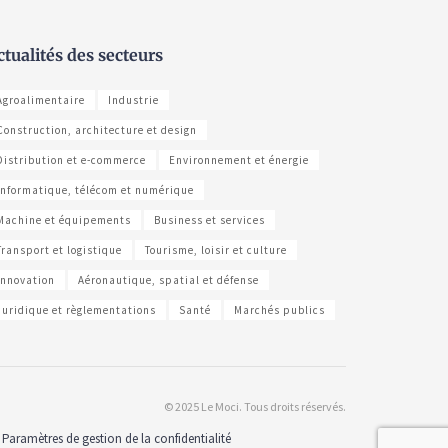
ctualités des secteurs
Agroalimentaire
Industrie
Construction, architecture et design
Distribution et e-commerce
Environnement et énergie
Informatique, télécom et numérique
Machine et équipements
Business et services
Transport et logistique
Tourisme, loisir et culture
Innovation
Aéronautique, spatial et défense
Juridique et règlementations
Santé
Marchés publics
© 2025 Le Moci. Tous droits réservés.
Paramètres de gestion de la confidentialité