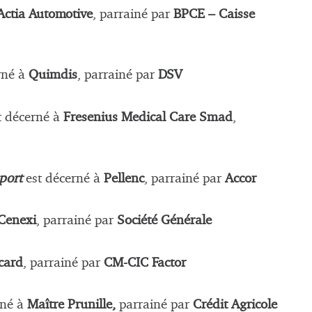
Actia Automotive
, parrainé par
BPCE – Caisse
rné à
Quimdis
, parrainé par
DSV
t décerné à
Fresenius Medical Care Smad
,
xport
est décerné à
Pellenc
, parrainé par
Accor
Cenexi
, parrainé par
Société Générale
card
, parrainé par
CM-CIC Factor
rné à
Maître Prunille,
parrainé par
Crédit Agricole