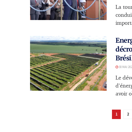
La tou
condui
import
Energ
décro
Brési
30 MAI 20
Le dév
d’éner
avoir 
1
2