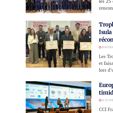
les 25
rencont
Troph
Isula
récom
20 NOVEM
Les Tr
et fai
lors d’
Europ
timid
21 OCTOB
CCI Fr