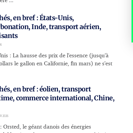
ière ...
és, en bref : États-Unis,
bonation, Inde, transport aérien,
lisants
26
nis : La hausse des prix de l'essence (jusqu'à
llars le gallon en Californie, fin mars) ne s'est
és, en bref : éolien, transport
ime, commerce international, Chine,
R 2026
 : Orsted, le géant danois des énergies