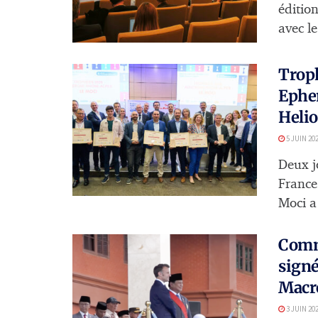
éditio
avec le 
Trop
Ephe
Heli
5 JUIN 20
Deux j
France
Moci a 
Comme
signé
Macro
3 JUIN 20