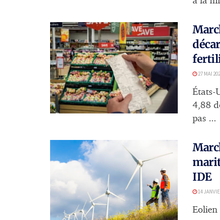
à la fil
March
décar
ferti
27 MAI 20
États-U
4,88 do
pas ...
March
marit
IDE
14 JANVIE
Eolien