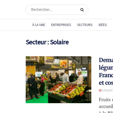
À LA UNE
ENTREPRISES
SECTEURS
IDÉES
Secteur :
Solaire
Demai
légum
Franc
et co
9 JUILLET
Fruits
accueil