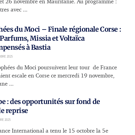
 et 26 novembre en Mauritanie. Au programme :
res avec ...
ées du Moci – Finale régionale Corse :
 Parfums, Missia et Voltaïca
pensés à Bastia
BRE 2025
ophées du Moci poursuivent leur tour de France
saient escale en Corse ce mercredi 19 novembre,
une ...
e : des opportunités sur fond de
e reprise
RE 2025
ance International a tenu le 15 octobre la 5e