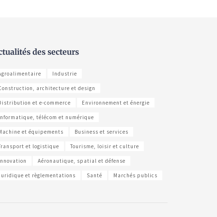
ctualités des secteurs
Agroalimentaire
Industrie
Construction, architecture et design
Distribution et e-commerce
Environnement et énergie
Informatique, télécom et numérique
Machine et équipements
Business et services
Transport et logistique
Tourisme, loisir et culture
Innovation
Aéronautique, spatial et défense
Juridique et règlementations
Santé
Marchés publics