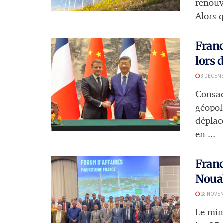
renouv
Alors q
Franc
lors 
8 DÉCEMB
Consac
géopoli
déplac
en ...
Franc
Noua
28 NOVEM
Le min