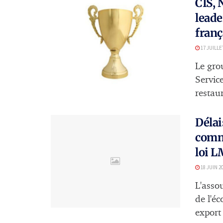
CIS, 
leade
franç
17 JUILLE
Le gro
Service
restaur
Délai
comme
loi L
18 JUIN 2
L'asso
de l'é
export 