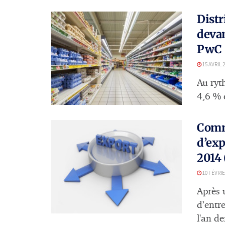
Distr
devan
PwC
15 AVRIL 
Au ryt
4,6 % 
Comme
d’exp
2014
10 FÉVRIE
Après 
d’entr
l'an de