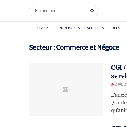
À LA UNE
ENTREPRISES
SECTEURS
IDÉES
Secteur :
Commerce et Négoce
CGI /
se re
23 JUILLE
L'anci
(Confé
qu'anim