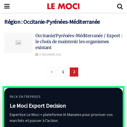
Région :
Occitanie-Pyrénées-Méditerranée
Occitanie/Pyrénées-Méditerranée / Export :
le choix de maintenir les organismes
existant
15 DÉCEMBRE 2016
1
2
PACK ENTREPRISES
Le Moci Export Decision
Expertise Le Moci + plateforme IA Manatex pour prioriser vos
marchés et passer à l’action.