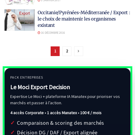
3 JANVIER 2017
Occitanie/Pyrénées-Méditerranée / Export :
le choix de maintenir les organismes
existant
16 DÉCEMBRE 2016
1
2
PACK ENTREPRISES
Le Moci Export Decision
Expertise Le Moci + plateforme IA Manatex pour prioriser vos
marchés et passer à l’action.
4 accès Corporate • 1 accès Manatex •
100 € / mois
Comparaison & scoring des marchés
Décision DG / DAF / Export alignée