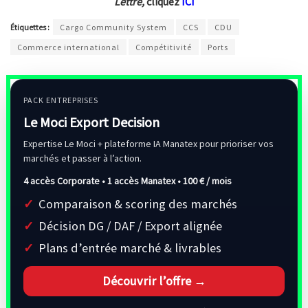
Lettre,
cliquez
ICI
Étiquettes :
Cargo Community System
CCS
CDU
Commerce international
Compétitivité
Ports
PACK ENTREPRISES
Le Moci Export Decision
Expertise Le Moci + plateforme IA Manatex pour prioriser vos
marchés et passer à l’action.
4 accès Corporate • 1 accès Manatex •
100 € / mois
Comparaison & scoring des marchés
Décision DG / DAF / Export alignée
Plans d’entrée marché & livrables
Découvrir l’offre →