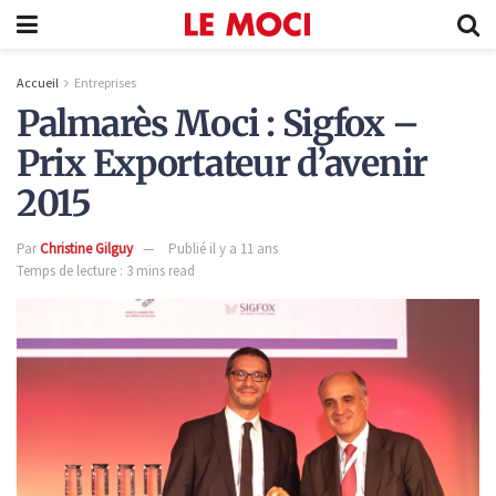
Accueil
Entreprises
Palmarès Moci : Sigfox –
Prix Exportateur d’avenir
2015
Par
Christine Gilguy
Publié il y a 11 ans
Temps de lecture : 3 mins read