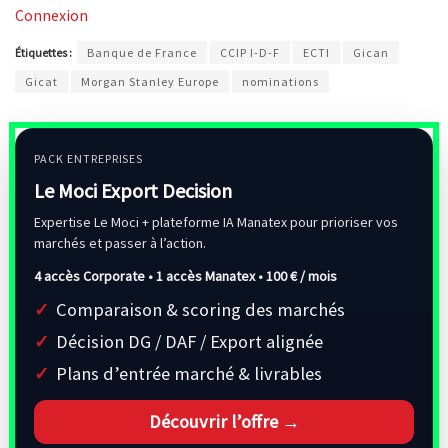
Connexion
Étiquettes :
Banque de France
CCIP I-D-F
ECTI
Gican
Gicat
Morgan Stanley Europe
nominations
PACK ENTREPRISES
Le Moci Export Decision
Expertise Le Moci + plateforme IA Manatex pour prioriser vos
marchés et passer à l’action.
4 accès Corporate • 1 accès Manatex •
100 € / mois
Comparaison & scoring des marchés
Décision DG / DAF / Export alignée
Plans d’entrée marché & livrables
Découvrir l’offre →