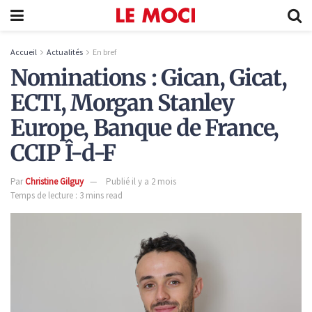
Accueil
Actualités
En bref
Nominations : Gican, Gicat,
ECTI, Morgan Stanley
Europe, Banque de France,
CCIP Î-d-F
Par
Christine Gilguy
Publié il y a 2 mois
Temps de lecture : 3 mins read