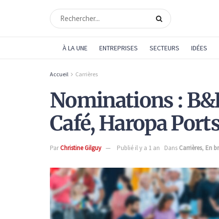
À LA UNE
ENTREPRISES
SECTEURS
IDÉES
Accueil
Carrières
Nominations : B&
Café, Haropa Ports
Par
Christine Gilguy
Publié il y a 1 an
Dans
Carrières
,
En br