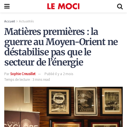
Accueil
Actualités
Matières premières : la
guerre au Moyen-Orient ne
déstabilise pas que le
secteur de l’énergie
Par
Sophie Creusillet
Publié il y a 2 mois
Temps de lecture : 3 mins read