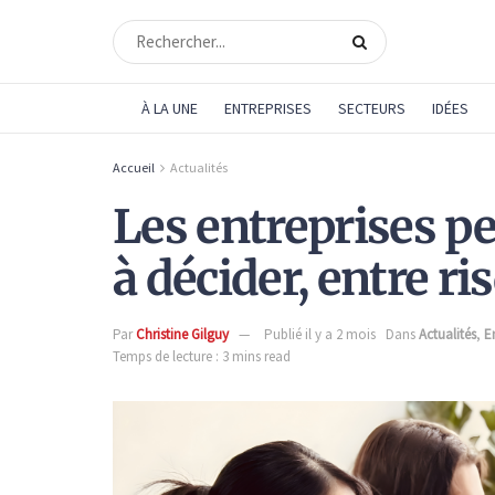
À LA UNE
ENTREPRISES
SECTEURS
IDÉES
Accueil
Actualités
Les entreprises pe
à décider, entre r
Par
Christine Gilguy
Publié il y a 2 mois
Dans
Actualités
,
E
Temps de lecture : 3 mins read