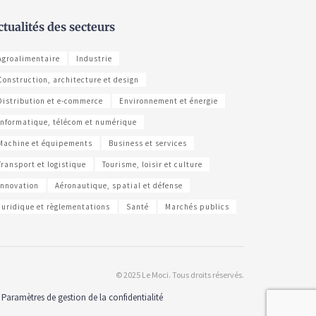
ctualités des secteurs
Agroalimentaire
Industrie
Construction, architecture et design
Distribution et e-commerce
Environnement et énergie
Informatique, télécom et numérique
Machine et équipements
Business et services
Transport et logistique
Tourisme, loisir et culture
Innovation
Aéronautique, spatial et défense
Juridique et règlementations
Santé
Marchés publics
© 2025 Le Moci. Tous droits réservés.
Paramètres de gestion de la confidentialité