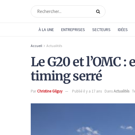
À LA UNE
ENTREPRISES
SECTEURS
IDÉES
Accueil
Actualités
Le G20 et l’OMC :
timing serré
Par
Christine Gilguy
Publié il y a 17 ans
Dans
Actualités
T