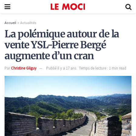
Accueil
Actualités
La polémique autour de la
vente YSL-Pierre Bergé
augmente d’un cran
Par
Christine Gilguy
Publié il y a 17 ans
Temps de lecture : 1 min read