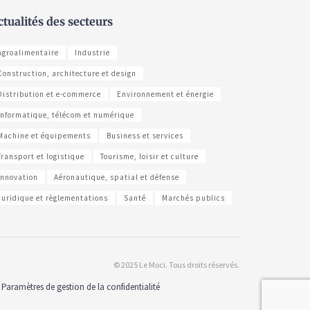
ctualités des secteurs
Agroalimentaire
Industrie
Construction, architecture et design
Distribution et e-commerce
Environnement et énergie
Informatique, télécom et numérique
Machine et équipements
Business et services
Transport et logistique
Tourisme, loisir et culture
Innovation
Aéronautique, spatial et défense
Juridique et règlementations
Santé
Marchés publics
© 2025 Le Moci. Tous droits réservés.
Paramètres de gestion de la confidentialité