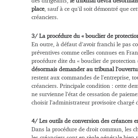
des dirigeants,
le tribunal devra désormais
place
, sauf à ce qu’il soit démontré que 
créanciers.
3/ La procédure du « bouclier de protectio
En outre, à défaut d’avoir franchi le pas c
préventives comme celles connues en Franc
procédure dite du « bouclier de protectio
désormais demander au tribunal l’ouvertu
restent aux commandes de l’entreprise, to
créanciers. Principale condition : cette d
ne survienne l’état de cessation de paieme
choisir l’administrateur provisoire chargé 
4/ Les outils de conversion des créances e
Dans la procédure de droit commun, les c
les créanciers sont en règle générale bien 