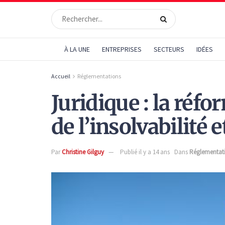
À LA UNE
ENTREPRISES
SECTEURS
IDÉES
Accueil
Réglementations
Juridique : la réf
de l’insolvabilité 
Par
Christine Gilguy
Publié il y a 14 ans
Dans
Réglementat