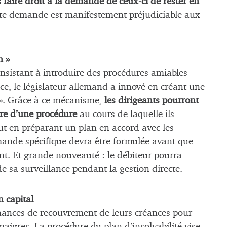
 faire droit à la demande de ceux-ci de rester en
cette demande est manifestement préjudiciable aux
n »
onsistant à introduire des procédures amiables
e, le législateur allemand a innové en créant une
n ». Grâce à ce mécanisme,
les dirigeants pourront
re d’une procédure
au cours de laquelle ils
ut en préparant un plan en accord avec les
emande spécifique devra être formulée avant que
nt. Et grande nouveauté : le débiteur pourra
de sa surveillance pendant la gestion directe.
n capital
hances de recouvrement de leurs créances pour
maigres. La procédure du plan d’insolvabilité vise