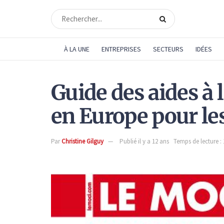
À LA UNE
ENTREPRISES
SECTEURS
IDÉES
Guide des aides à 
en Europe pour le
Par
Christine Gilguy
Publié il y a 12 ans
Temps de lecture :