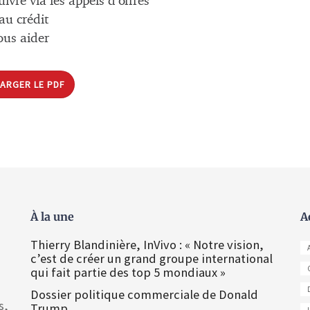
ivre via les appels d’offres
 au crédit
ous aider
ARGER LE PDF
À la une
A
Thierry Blandinière, InVivo : « Notre vision,
c’est de créer un grand groupe international
qui fait partie des top 5 mondiaux »
Dossier politique commerciale de Donald
s,
Trump