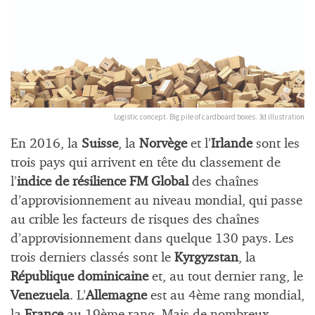
Logistic concept. Big pile of cardboard boxes. 3d illustration
En 2016, la
Suisse
, la
Norvège
et l’
Irlande
sont les
trois pays qui arrivent en tête du classement de
l’
indice de résilience FM Global
des chaînes
d’approvisionnement au niveau mondial, qui passe
au crible les facteurs de risques des chaînes
d’approvisionnement dans quelque 130 pays. Les
trois derniers classés sont le
Kyrgyzstan
, la
République dominicaine
et, au tout dernier rang, le
Venezuela
. L’
Allemagne
est au 4ème rang mondial,
la
France
au 19ème rang. Mais de nombreux