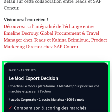
détail sur cette collaboration entre Teads et SAP
Concur.
Visionnez l’entretien !
Découvrez ici l’intégralité de l’échange entre
Emeline Decrouy, Global Procurement & Travel
Manager chez Teads et Kahina Belmiloud, Product
Marketing Director chez SAP Concur.
PACK ENTREPRISES
Le Moci Export Decision
Expertise Le Moci + plateforme IA Manatex pour prioriser vos
marchés et passer à l’action.
4 accès Corporate • 1 accès Manatex •
100 € / mois
Comparaison & scoring des marchés