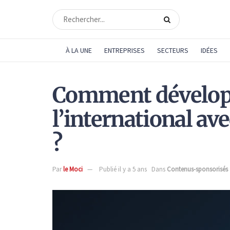
À LA UNE
ENTREPRISES
SECTEURS
IDÉES
Comment développe
l’international av
?
Par
le Moci
Publié il y a 5 ans
Dans
Contenus-sponsorisés