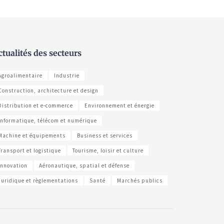
ctualités des secteurs
Agroalimentaire
Industrie
Construction, architecture et design
Distribution et e-commerce
Environnement et énergie
Informatique, télécom et numérique
Machine et équipements
Business et services
Transport et logistique
Tourisme, loisir et culture
Innovation
Aéronautique, spatial et défense
Juridique et règlementations
Santé
Marchés publics