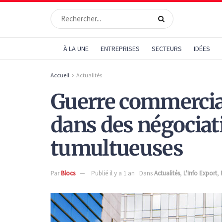
À LA UNE
ENTREPRISES
SECTEURS
IDÉES
Accueil
Actualités
Guerre commerciale
dans des négociat
tumultueuses
Par
Blocs
Publié il y a 1 an
Dans
Actualités
,
L'Info Export
,