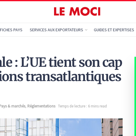
FICHES PAYS
SERVICES AUX EXPORTATEURS
GUIDES ET EXPERTISES
 : L’UE tient son cap
ions transatlantiques
Pays & marchés
,
Réglementations
Temps de lecture : 6 mins read