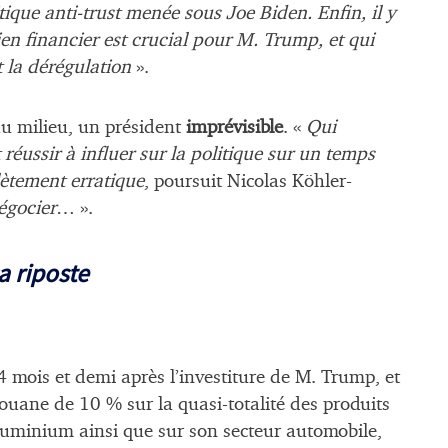
que anti-trust menée sous Joe Biden. Enfin, il y
ien financier est crucial pour M. Trump, et qui
t la dérégulation
».
 au milieu, un président
imprévisible
. «
Qui
 réussir à influer sur la politique sur un temps
lètement erratique
, poursuit Nicolas Köhler-
négocier
… ».
a riposte
4 mois et demi après l’investiture de M. Trump, et
douane de 10 % sur la quasi-totalité des produits
luminium ainsi que sur son secteur automobile,