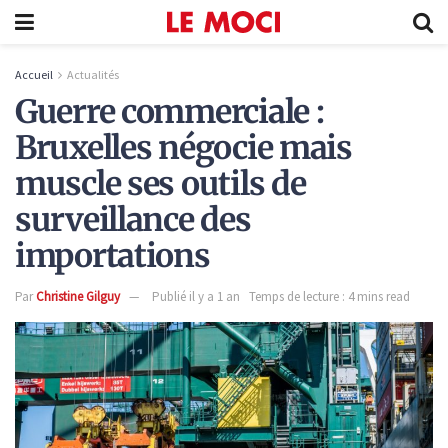
Accueil
Actualités
Guerre commerciale :
Bruxelles négocie mais
muscle ses outils de
surveillance des
importations
Par
Christine Gilguy
Publié il y a 1 an
Temps de lecture : 4 mins read