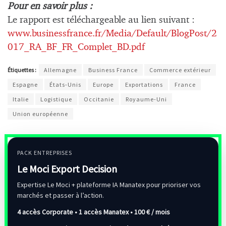
Pour en savoir plus :
Le rapport est téléchargeable au lien suivant :
www.businessfrance.fr/Media/Default/BlogPost/2
017_RA_BF_FR_Complet_BD.pdf
Étiquettes :
Allemagne
Business France
Commerce extérieur
Espagne
États-Unis
Europe
Exportations
France
Italie
Logistique
Occitanie
Royaume-Uni
Union européenne
PACK ENTREPRISES
Le Moci Export Decision
Expertise Le Moci + plateforme IA Manatex pour prioriser vos
marchés et passer à l’action.
4 accès Corporate • 1 accès Manatex •
100 € / mois