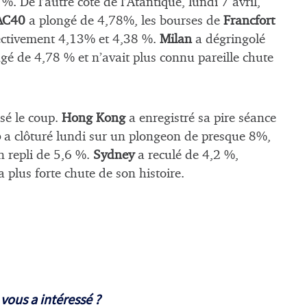
%. De l’autre côté de l’Atantique, lundi 7 avril,
AC40
a plongé de 4,78%, les bourses de
Francfort
pectivement 4,13% et 4,38 %.
Milan
a dégringolé
gé de 4,78 % et n’avait plus connu pareille chute
sé le coup.
Hong Kong
a enregistré sa pire séance
o
a clôturé lundi sur un plongeon de presque 8%,
n repli de 5,6 %.
Sydney
a reculé de 4,2 %,
a plus forte chute de son histoire.
 vous a intéressé ?