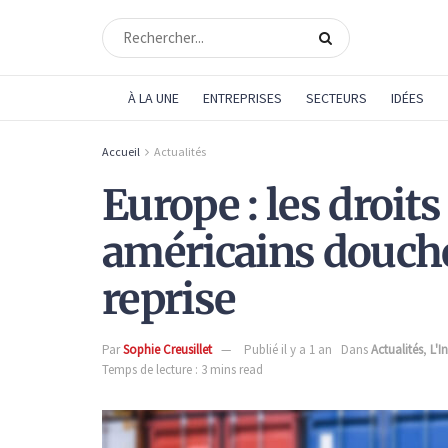
À LA UNE
ENTREPRISES
SECTEURS
IDÉES
Accueil
Actualités
Europe : les droit
américains douche
reprise
Par
Sophie Creusillet
Publié il y a 1 an
Dans
Actualités
,
L'I
Temps de lecture : 3 mins read