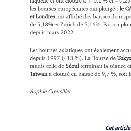
laquelle et ont clôturé à + 0,1 % et – 0,23 
les bourses européennes ont plongé :
le C
et Londres
ont affiché des baisses de res
de 5,18% et Zurich de 5,16%. Paris a plon
depuis mars 2022.
Les bourses asiatiques ont également accu
depuis 1997 (- 13 %). La Bourse de
Toky
tandis celle de
Séoul
terminait la séance e
Taïwan
a clôturé en baisse de 9,7 %, soit l
Sophie Creusillet
Cet article