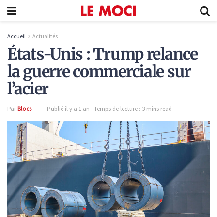
Accueil
Actualités
États-Unis : Trump relance
la guerre commerciale sur
l’acier
Par
Blocs
Publié il y a 1 an
Temps de lecture : 3 mins read