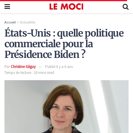
Accueil
Actualités
États-Unis : quelle politique
commerciale pour la
Présidence Biden ?
Par
Christine Gilguy
Publié il y a 6 ans
Temps de lecture : 10 mins read