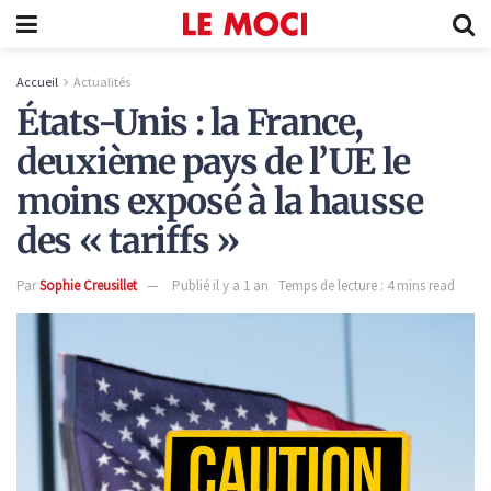
Accueil
Actualités
États-Unis : la France,
deuxième pays de l’UE le
moins exposé à la hausse
des « tariffs »
Par
Sophie Creusillet
Publié il y a 1 an
Temps de lecture : 4 mins read