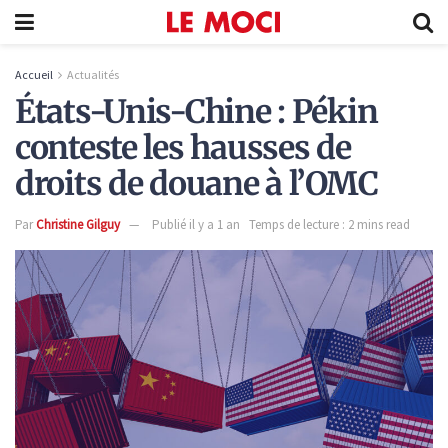
Accueil
Actualités
États-Unis-Chine : Pékin
conteste les hausses de
droits de douane à l’OMC
Par
Christine Gilguy
Publié il y a 1 an
Temps de lecture : 2 mins read