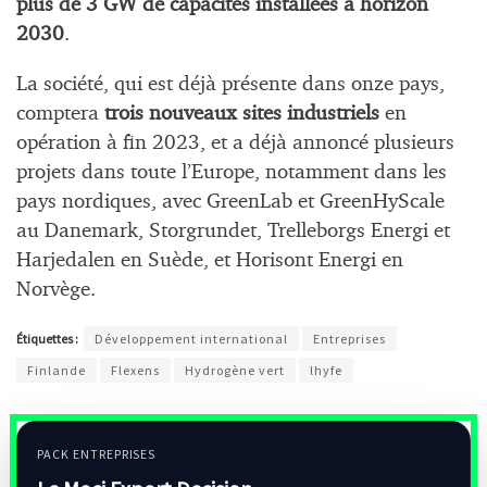
plus de 3 GW de capacités installées à horizon
2030
.
La société, qui est déjà présente dans onze pays,
comptera
trois nouveaux sites industriels
en
opération à fin 2023, et a déjà annoncé plusieurs
projets dans toute l’Europe, notamment dans les
pays nordiques, avec GreenLab et GreenHyScale
au Danemark, Storgrundet, Trelleborgs Energi et
Harjedalen en Suède, et Horisont Energi en
Norvège.
Étiquettes :
Développement international
Entreprises
Finlande
Flexens
Hydrogène vert
lhyfe
PACK ENTREPRISES