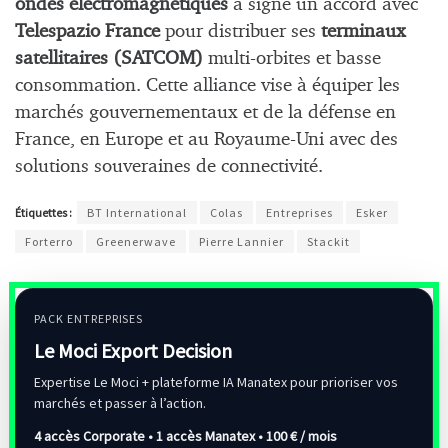
ondes électromagnétiques
a signé un accord avec
Telespazio France
pour distribuer ses
terminaux
satellitaires (SATCOM)
multi-orbites et basse
consommation. Cette alliance vise à équiper les
marchés gouvernementaux et de la défense en
France, en Europe et au Royaume-Uni avec des
solutions souveraines de connectivité.
Étiquettes :
BT International
Colas
Entreprises
Esker
Forterro
Greenerwave
Pierre Lannier
Stackit
PACK ENTREPRISES
Le Moci Export Decision
Expertise Le Moci + plateforme IA Manatex pour prioriser vos
marchés et passer à l’action.
4 accès Corporate • 1 accès Manatex •
100 € / mois