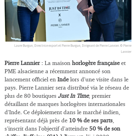
Laure Burgun, Directrice export et Pierre Burgun, Dirigeant de Pierre Lannier. © Pierre
Lannier
Pierre Lannier
: La maison
horlogère française
et
PME alsacienne a récemment annoncé son
lancement officiel en
Inde
lors d’une visite dans le
pays. Pierre Lannier sera distribué via le réseau de
plus de 80 boutiques
Just In Time
,
premier
détaillant de marques horlogères internationales
d’Inde
. Ce déploiement dans le marché indien,
représentant déjà près de
10 % de ses parts
,
s’inscrit dans l’objectif d’atteindre
50 % de son