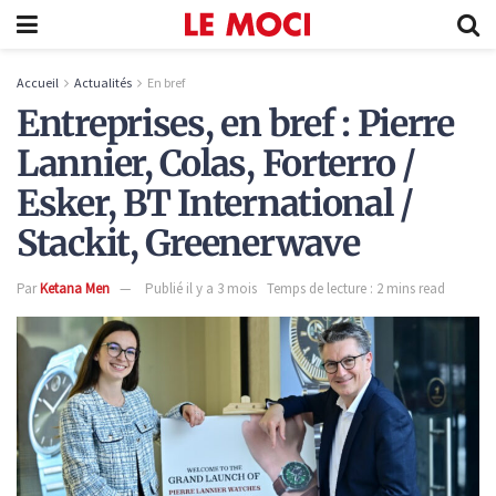
Accueil
Actualités
En bref
Entreprises, en bref : Pierre
Lannier, Colas, Forterro /
Esker, BT International /
Stackit, Greenerwave
Par
Ketana Men
Publié il y a 3 mois
Temps de lecture : 2 mins read