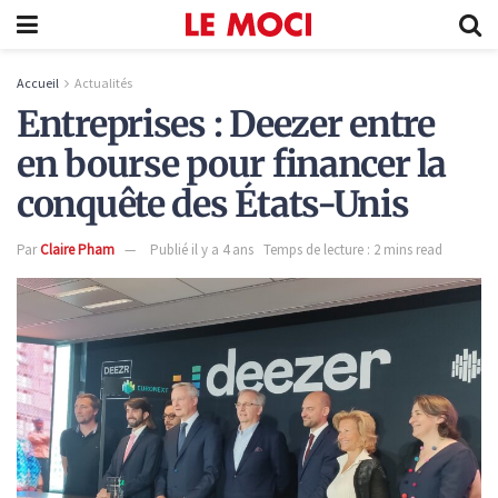
Accueil
Actualités
Entreprises : Deezer entre
en bourse pour financer la
conquête des États-Unis
Par
Claire Pham
Publié il y a 4 ans
Temps de lecture : 2 mins read