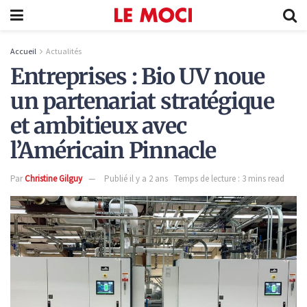
Accueil
Actualités
Entreprises : Bio UV noue
un partenariat stratégique
et ambitieux avec
l’Américain Pinnacle
Par
Christine Gilguy
Publié il y a 2 ans
Temps de lecture : 3 mins read